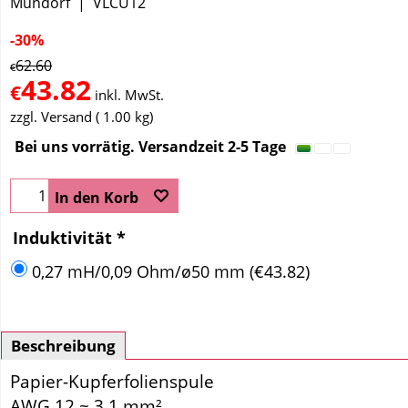
Mundorf
VLCU12
-30%
62.60
€
43.82
€
inkl. MwSt.
zzgl. Versand
1.00
kg
Bei uns vorrätig. Versandzeit 2-5 Tage
In den Korb
Induktivität
*
0,27 mH/0,09 Ohm/ø50 mm
(
€43.82
)
Beschreibung
Papier-Kupferfolienspule
AWG 12 ~ 3,1 mm²