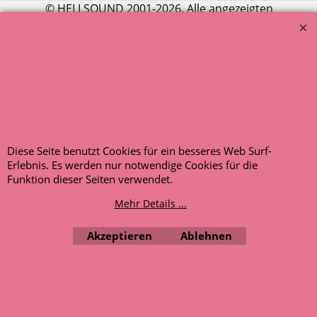
© HELLSOUND 2001-2026. Alle angezeigten
Preise enthalten die gesetzliche Mehrwertsteuer.
Artikelbilder dienen nur zur beispielhaften Ansicht.
Entscheidend ist die Artikelbeschreibung.
AUSGEZEICHNET
.org
Kundenbewertungen
SEHR GUT
Diese Seite benutzt Cookies für ein besseres Web Surf-
4.91
/ 5.00
Erlebnis. Es werden nur notwendige Cookies für die
120 Bewertungen
Funktion dieser Seiten verwendet.
Hinweis zu den
Bewertungen
Mehr Details ...
Akzeptieren
Ablehnen
WebShop erstellt mit ShopFactory Shop Software.