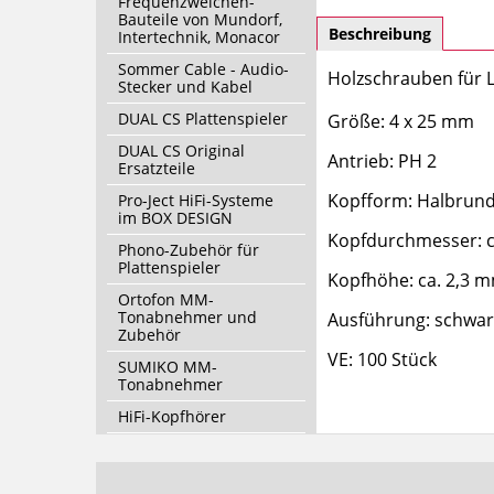
Frequenzweichen-
Bauteile von Mundorf,
Beschreibung
Intertechnik, Monacor
Sommer Cable - Audio-
Holzschrauben für L
Stecker und Kabel
DUAL CS Plattenspieler
Größe: 4 x 25 mm
DUAL CS Original
Antrieb: PH 2
Ersatzteile
Kopfform: Halbrund
Pro-Ject HiFi-Systeme
im BOX DESIGN
Kopfdurchmesser: c
Phono-Zubehör für
Plattenspieler
Kopfhöhe: ca. 2,3 
Ortofon MM-
Tonabnehmer und
Ausführung: schwar
Zubehör
VE: 100 Stück
SUMIKO MM-
Tonabnehmer
HiFi-Kopfhörer