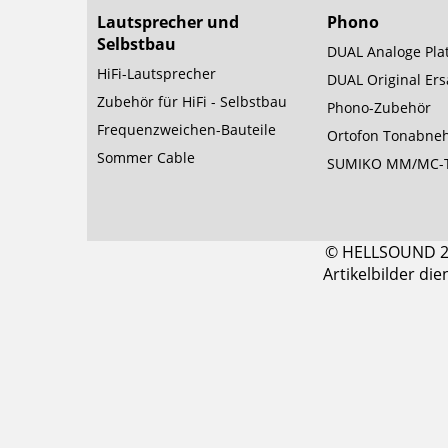
Lautsprecher und
Phono
Selbstbau
DUAL Analoge Plat
HiFi-Lautsprecher
DUAL Original Ersa
Zubehör für HiFi - Selbstbau
Phono-Zubehör
Frequenzweichen-Bauteile
Ortofon Tonabne
Sommer Cable
SUMIKO MM/MC-
© HELLSOUND 200
Artikelbilder di