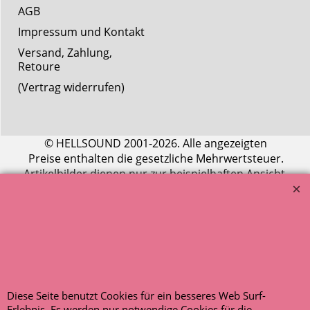
AGB
Impressum und Kontakt
Versand, Zahlung,
Retoure
(Vertrag widerrufen)
© HELLSOUND 2001-2026. Alle angezeigten
Preise enthalten die gesetzliche Mehrwertsteuer.
Artikelbilder dienen nur zur beispielhaften Ansicht.
Entscheidend ist die Artikelbeschreibung.
AUSGEZEICHNET
.org
Kundenbewertungen
SEHR GUT
4.91
/ 5.00
Diese Seite benutzt Cookies für ein besseres Web Surf-
120 Bewertungen
Erlebnis. Es werden nur notwendige Cookies für die