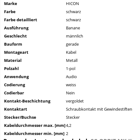
Marke
HICON
Farbe
schwarz
Farbe detailliert
schwarz
Ausführung
Banane
Geschlecht
männlich
Bauform
gerade
Montageart
Kabel
Material
Metall
Polzahl
1-pol
Anwendung
Audio
Codierung
weiss
Codierbar
Nein
Kontakt-Beschichtung
vergoldet
Kontaktart
Schraubkontakt mit Gewindestiften
Stecker/Buchse
Stecker
Kabeldurchmesser max. [mm]
4,2
Kabeldurchmesser min. [mm]
2