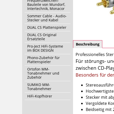
Frequenzweichen-
Bauteile von Mundorf,
Intertechnik, Monacor
Sommer Cable - Audio-
Stecker und Kabel
DUAL CS Plattenspieler
DUAL CS Original
Ersatzteile
Beschreibung
Pro-Ject HiFi-Systeme
im BOX DESIGN
Professionelles St
Phono-Zubehör für
Für störungs- un
Plattenspieler
zwischen CD-Play
Ortofon MM-
Tonabnehmer und
Besonders für den
Zubehör
SUMIKO MM-
Stereoausfüh
Tonabnehmer
Hochwertigste 
HiFi-Kopfhörer
Stecker mit a
Vergoldete Ko
Beidseitig mit