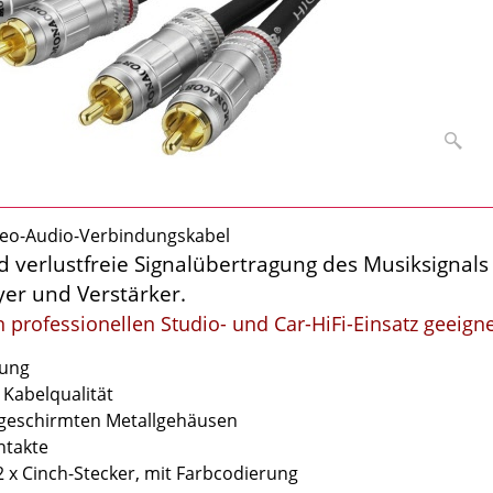
ereo-Audio-Verbindungskabel
d verlustfreie Signalübertragung des Musiksignals 
er und Verstärker.
 professionellen Studio- und Car-HiFi-Einsatz geeigne
rung
Kabelqualität
bgeschirmten Metallgehäusen
ntakte
 2 x Cinch-Stecker, mit Farbcodierung