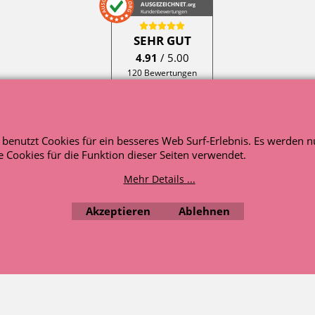
AUSGEZEICHNET
.org
Kundenbewertungen
SEHR GUT
4.91
/ 5.00
120 Bewertungen
Hinweis zu den
Bewertungen
e benutzt Cookies für ein besseres Web Surf-Erlebnis. Es werden n
WebShop erstellt mit ShopFactory Shop Software.
 Cookies für die Funktion dieser Seiten verwendet.
Mehr Details ...
Akzeptieren
Ablehnen