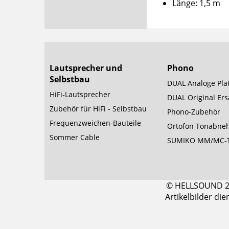
Länge: 1,5 m
Lautsprecher und
Phono
Selbstbau
DUAL Analoge Plat
HiFi-Lautsprecher
DUAL Original Ersa
Zubehör für HiFi - Selbstbau
Phono-Zubehör
Frequenzweichen-Bauteile
Ortofon Tonabne
Sommer Cable
SUMIKO MM/MC-
© HELLSOUND 200
Artikelbilder di