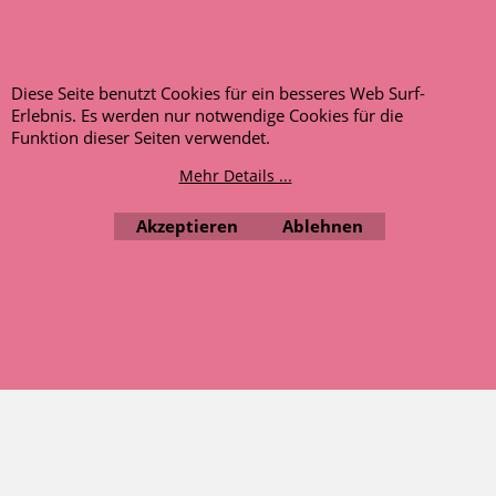
AUSGEZEICHNET
.org
Kundenbewertungen
Diese Seite benutzt Cookies für ein besseres Web Surf-
Erlebnis. Es werden nur notwendige Cookies für die
SEHR GUT
Funktion dieser Seiten verwendet.
4.91
/ 5.00
Mehr Details ...
120 Bewertungen
Hinweis zu den
Bewertungen
Akzeptieren
Ablehnen
WebShop erstellt mit ShopFactory Shop Software.