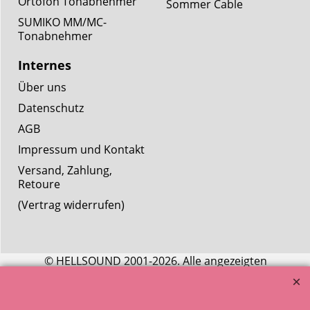
Ortofon Tonabnehmer
Sommer Cable
SUMIKO MM/MC-
Tonabnehmer
Internes
Über uns
Datenschutz
AGB
Impressum und Kontakt
Versand, Zahlung,
Retoure
(Vertrag widerrufen)
© HELLSOUND 2001-2026. Alle angezeigten
Preise enthalten die gesetzliche Mehrwertsteuer.
Artikelbilder dienen nur zur beispielhaften Ansicht.
Entscheidend ist die Artikelbeschreibung.