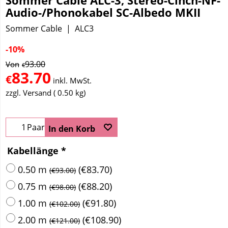
Sommer Cable ALC-3, Stereo-Cinch-NF-
Audio-/Phonokabel SC-Albedo MKII
Sommer Cable
ALC3
-10%
93.00
Von
€
83.70
€
inkl. MwSt.
zzgl. Versand
0.50
kg
Paar
In den Korb
Kabellänge
*
0.50 m
(
€83.70
)
(
€93.00
)
0.75 m
(
€88.20
)
(
€98.00
)
1.00 m
(
€91.80
)
(
€102.00
)
2.00 m
(
€108.90
)
(
€121.00
)