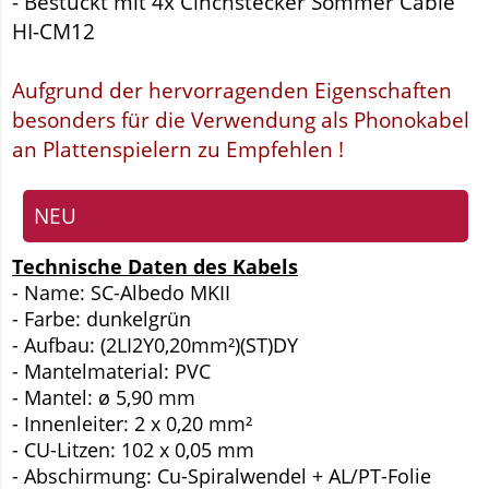
- Bestückt mit 4x Cinchstecker Sommer Cable
HI-CM12
Aufgrund der hervorragenden Eigenschaften
besonders für die Verwendung als Phonokabel
an Plattenspielern zu Empfehlen !
NEU
Technische Daten des Kabels
- Name: SC-Albedo MKII
- Farbe: dunkelgrün
- Aufbau: (2LI2Y0,20mm²)(ST)DY
- Mantelmaterial: PVC
- Mantel: ø 5,90 mm
- Innenleiter: 2 x 0,20 mm²
- CU-Litzen: 102 x 0,05 mm
- Abschirmung: Cu-Spiralwendel + AL/PT-Folie