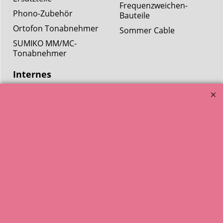
Frequenzweichen-
Phono-Zubehör
Bauteile
Ortofon Tonabnehmer
Sommer Cable
SUMIKO MM/MC-
Tonabnehmer
Internes
Über uns
Datenschutz
AGB
Impressum und Kontakt
Versand, Zahlung,
Retoure
(Vertrag widerrufen)
© HELLSOUND 2001-2026. Alle angezeigten