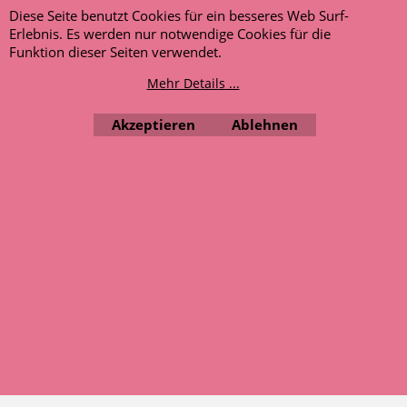
Preise enthalten die gesetzliche Mehrwertsteuer.
Diese Seite benutzt Cookies für ein besseres Web Surf-
Artikelbilder dienen nur zur beispielhaften Ansicht.
Erlebnis. Es werden nur notwendige Cookies für die
Entscheidend ist die Artikelbeschreibung.
Funktion dieser Seiten verwendet.
Mehr Details ...
AUSGEZEICHNET
.org
Kundenbewertungen
Akzeptieren
Ablehnen
SEHR GUT
4.91
/ 5.00
120 Bewertungen
Hinweis zu den
Bewertungen
WebShop erstellt mit ShopFactory Shop Software.