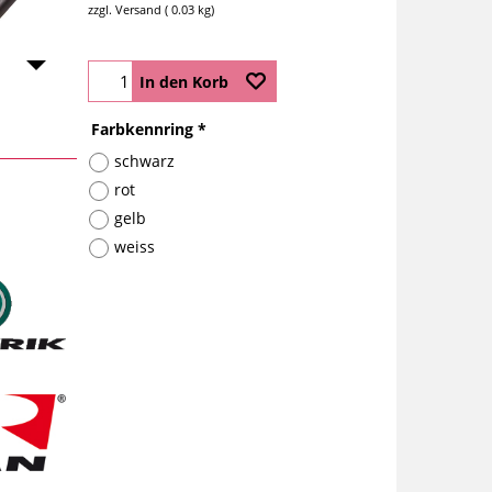
zzgl. Versand
0.03
kg
In den Korb
Farbkennring
*
schwarz
rot
gelb
weiss