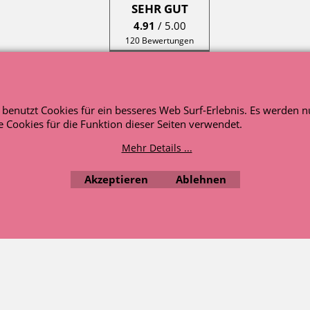
SEHR GUT
4.91
/ 5.00
120 Bewertungen
Hinweis zu den
Bewertungen
WebShop erstellt mit ShopFactory Shop Software.
e benutzt Cookies für ein besseres Web Surf-Erlebnis. Es werden n
 Cookies für die Funktion dieser Seiten verwendet.
Mehr Details ...
Akzeptieren
Ablehnen