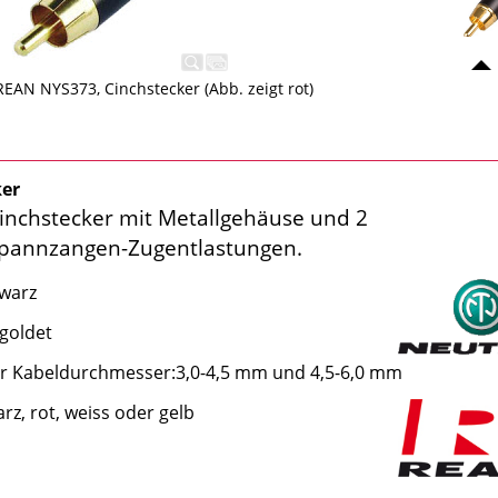
REAN NYS373, Cinchstecker (Abb. zeigt rot)
ker
Cinchstecker mit Metallgehäuse und 2
Spannzangen-Zugentlastungen.
warz
goldet
ür Kabeldurchmesser:
3,0-4,5 mm und 4,5-6,0 mm
rz, rot, weiss oder gelb