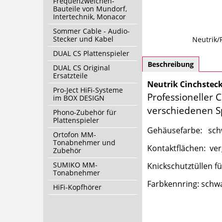
Frequenzweichen-
Bauteile von Mundorf,
Intertechnik, Monacor
Sommer Cable - Audio-
Stecker und Kabel
Neutrik/
DUAL CS Plattenspieler
Beschreibung
DUAL CS Original
Ersatzteile
Neutrik Cinchstec
Pro-Ject HiFi-Systeme
Professioneller 
im BOX DESIGN
verschiedenen 
Phono-Zubehör für
Plattenspieler
Gehäusefarbe: sch
Ortofon MM-
Tonabnehmer und
Kontaktflächen: ver
Zubehör
SUMIKO MM-
Knickschutztüllen f
Tonabnehmer
Farbkennring: schwa
HiFi-Kopfhörer