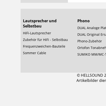
Lautsprecher und
Phono
Selbstbau
DUAL Analoge Plat
HiFi-Lautsprecher
DUAL Original Ersa
Zubehör für HiFi - Selbstbau
Phono-Zubehör
Frequenzweichen-Bauteile
Ortofon Tonabne
Sommer Cable
SUMIKO MM/MC-
© HELLSOUND 200
Artikelbilder di