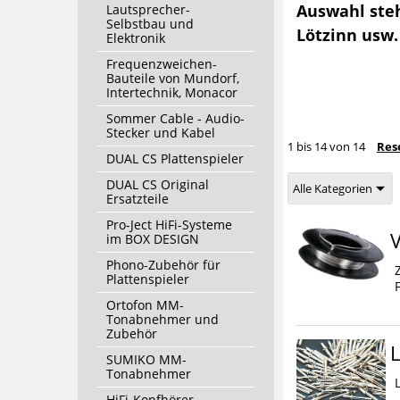
Auswahl steh
Lautsprecher-
Selbstbau und
Lötzinn usw.
Elektronik
Frequenzweichen-
Bauteile von Mundorf,
Intertechnik, Monacor
Sommer Cable - Audio-
Stecker und Kabel
1
bis
14
von
14
Res
DUAL CS Plattenspieler
DUAL CS Original
Alle Kategorien
Ersatzteile
Pro-Ject HiFi-Systeme
V
im BOX DESIGN
Phono-Zubehör für
Plattenspieler
Ortofon MM-
Tonabnehmer und
Zubehör
L
SUMIKO MM-
Tonabnehmer
HiFi-Kopfhörer