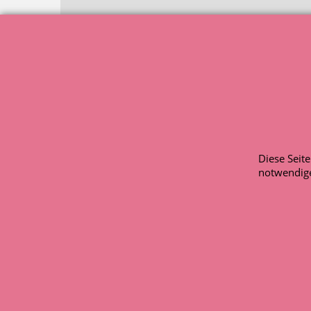
© HELLSOUND 200
Artikelbilder di
Diese Seit
notwendige