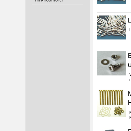
L
B
M
B