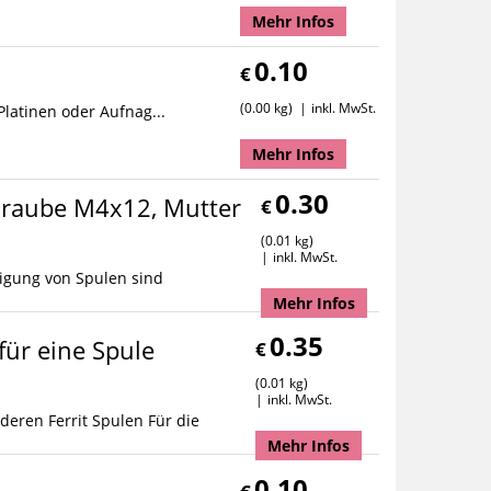
Mehr Infos
0.10
€
0.00 kg
inkl. MwSt.
Platinen oder Aufnag...
Mehr Infos
0.30
chraube M4x12, Mutter
€
0.01 kg
inkl. MwSt.
tigung von Spulen sind
Mehr Infos
0.35
ür eine Spule
€
0.01 kg
inkl. MwSt.
deren Ferrit Spulen Für die
Mehr Infos
0.10