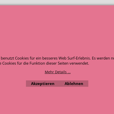
1-2026. Alle angezeigten Preise enthalten die gesetzliche
enen nur zur beispielhaften Ansicht. Entscheidend ist die Art
AUSGEZEICHNET
.org
Kundenbewertungen
SEHR GUT
e benutzt Cookies für ein besseres Web Surf-Erlebnis. Es werden n
4.91
/ 5.00
 Cookies für die Funktion dieser Seiten verwendet.
120 Bewertungen
Hinweis zu den
Mehr Details ...
Bewertungen
Akzeptieren
Ablehnen
WebShop erstellt mit ShopFactory Shop Software.