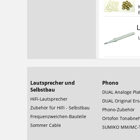
B
L
Lautsprecher und
Phono
Selbstbau
DUAL Analoge Plat
HiFi-Lautsprecher
DUAL Original Ersa
Zubehör für HiFi - Selbstbau
Phono-Zubehör
Frequenzweichen-Bauteile
Ortofon Tonabne
Sommer Cable
SUMIKO MM/MC-