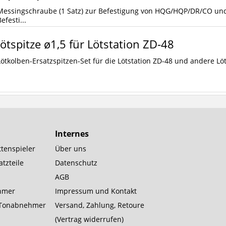
Messingschraube (1 Satz) zur Befestigung von HQG/HQP/DR/CO und 
efesti...
ötspitze ø1,5 für Lötstation ZD-48
Lötkolben-Ersatzspitzen-Set für die Lötstation ZD-48 und andere L
Internes
tenspieler
Über uns
tzteile
Datenschutz
AGB
hmer
Impressum und Kontakt
Tonabnehmer
Versand, Zahlung, Retoure
(Vertrag widerrufen)